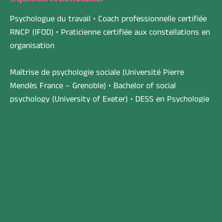
Psychologue du travail • Coach professionnelle certifiée
RNCP (IFOD) • Praticienne certifiée aux constellations en
organisation
Maîtrise de psychologie sociale (Université Pierre
Mendès France – Grenoble) • Bachelor of social
psychology (University of Exeter) • DESS en Psychologie
du travail (CNAM) • Formation à l’approche Neuro-
Cognitive et Comportementale © • Formation
Harmonisation Energétique Anshma ©
Mémoires : « L’identité sociale comme source de
motivation au travail » • « Le sentiment de
compétences comme aide à la prise de décision »